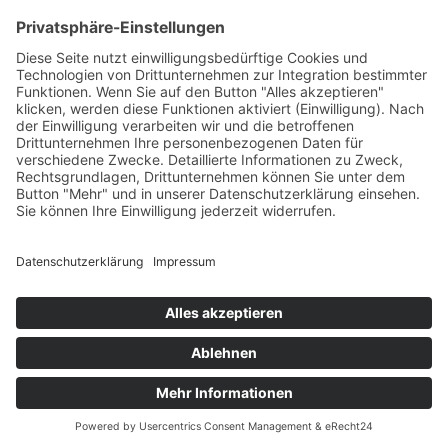
Hinweis: Sie können Ihre Einwilligung jederzeit für die
Zukunft per E-Mail an info@schimek-architekten.de
widerrufen. Detaillierte Informationen zum Umgang mit
Nutzerdaten finden Sie in unserer Datenschutzerklärung.
Senden
=
15 + 8
Impressum
Datenschutz
Cookie-Einstellungen
MeineEnergie24.de
· Thomas Schimek
Energierberater · BAFA/DENA-Zertifiziert ·
Schillerstraße 22 · 70839 Gerlingen ·
E-Mail senden
·
Tel.
+49 (0)7156-9452-0